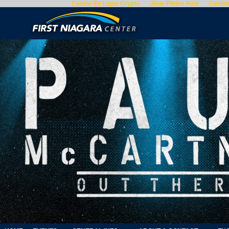
Casino En Ligne Crypto
Jeux Plinko Avis
Casino