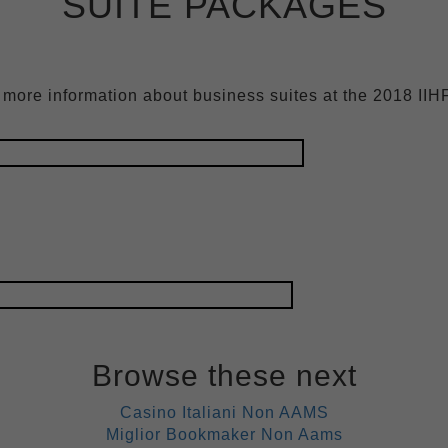
SUITE PACKAGES
out more information about business suites at the 2018 I
Browse these next
Casino Italiani Non AAMS
Miglior Bookmaker Non Aams