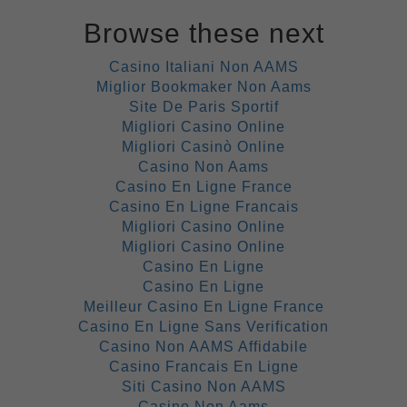
Browse these next
Casino Italiani Non AAMS
Miglior Bookmaker Non Aams
Site De Paris Sportif
Migliori Casino Online
Migliori Casinò Online
Casino Non Aams
Casino En Ligne France
Casino En Ligne Francais
Migliori Casino Online
Migliori Casino Online
Casino En Ligne
Casino En Ligne
Meilleur Casino En Ligne France
Casino En Ligne Sans Verification
Casino Non AAMS Affidabile
Casino Francais En Ligne
Siti Casino Non AAMS
Casino Non Aams