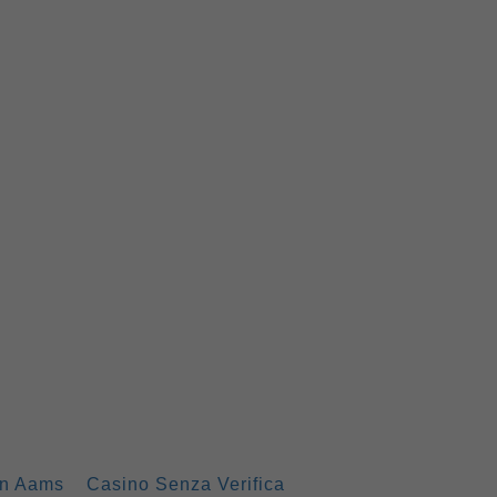
on Aams
Casino Senza Verifica