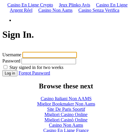
Casino En Ligne Crypto
Jeux Plinko Avis
Casino En Ligne
Argent Réel
Casino Non Aams
Casino Senza Verifica
Sign In.
Username
Password
Stay signed in for two weeks
Forgot Password
Log in
Browse these next
Casino Italiani Non AAMS
Miglior Bookmaker Non Aams
Site De Paris Sportif
Migliori Casino Online
Migliori Casinò Online
Casino Non Aams
Casino En Ligne France