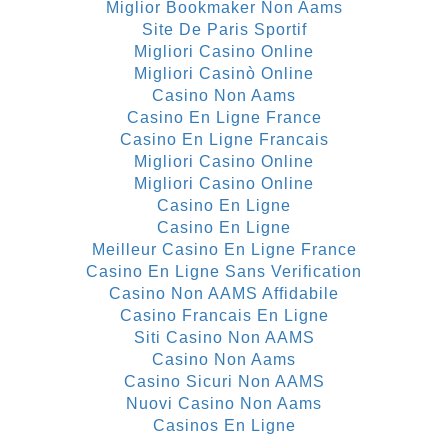
Miglior Bookmaker Non Aams
Site De Paris Sportif
Migliori Casino Online
Migliori Casinò Online
Casino Non Aams
Casino En Ligne France
Casino En Ligne Francais
Migliori Casino Online
Migliori Casino Online
Casino En Ligne
Casino En Ligne
Meilleur Casino En Ligne France
Casino En Ligne Sans Verification
Casino Non AAMS Affidabile
Casino Francais En Ligne
Siti Casino Non AAMS
Casino Non Aams
Casino Sicuri Non AAMS
Nuovi Casino Non Aams
Casinos En Ligne