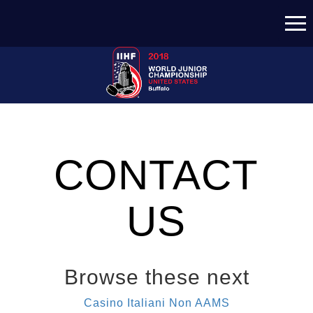
CONTACT
US
Browse these next
Casino Italiani Non AAMS