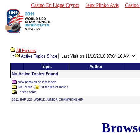
Casino En Ligne Crypto
Jeux Plinko Avis
Casino 
All Forums
Active Topics Since
Topic
Author
No Active Topics Found
New posts since last logon.
Old Posts. (
20 replies or more.)
Locked topic.
2011 IIHF U20 WORLD JUNIOR CHAMPIONSHIP
Browse