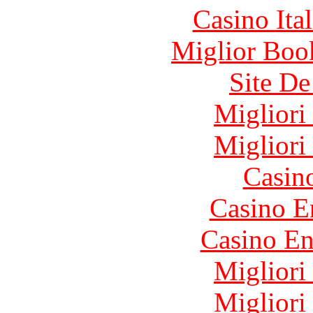
Casino It
Miglior Bo
Site De
Migliori
Migliori
Casin
Casino E
Casino En
Migliori
Migliori