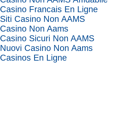
Casino Francais En Ligne
Siti Casino Non AAMS
Casino Non Aams
Casino Sicuri Non AAMS
Nuovi Casino Non Aams
Casinos En Ligne