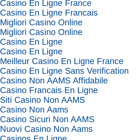
Casino En Ligne France
Casino En Ligne Francais
Migliori Casino Online
Migliori Casino Online
Casino En Ligne
Casino En Ligne
Meilleur Casino En Ligne France
Casino En Ligne Sans Verification
Casino Non AAMS Affidabile
Casino Francais En Ligne
Siti Casino Non AAMS
Casino Non Aams
Casino Sicuri Non AAMS
Nuovi Casino Non Aams
Casinos En Ligne